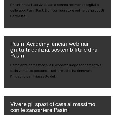
Pasini lancia il servizio Fast e sbarca nel mondo digital e
delle app. PasiniFast: È un configuratore online dei prodotti
Permette...
Pasini Academy lancia i webinar
gratuiti: edilizia, sostenibilità e dna
Pasini
L'ambiente domestico si è riscoperto luogo fondamentale
della vita delle persone. Il settore edile ha rinnovato
l'impegno per il riassetto del...
Vivere gli spazi di casa al massimo
con le zanzariere Pasini