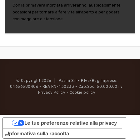
Con la primavera inoltrata arriveranno, auspicabilmente,
occasioni per tornare a fare vita all'aperto e per godersi
con maggiore distensione...
© Copyright 2026 | Pasini Srl - P.Iva/Reg.Imprese:
04656580406 - REA RN-430233 - Cap.Soc. 50.000,00 i.v.
Privacy Policy
-
Cookie policy
Le tue preferenze relative alla privacy
Informativa sulla raccolta