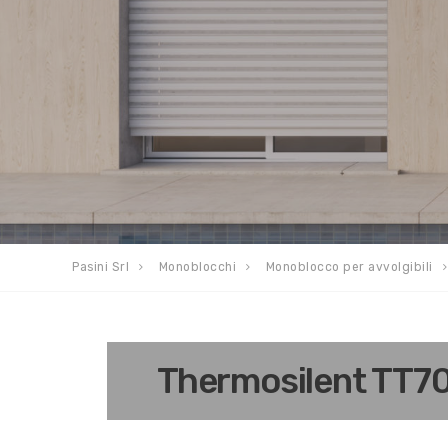
Pasini Srl
Monoblocchi
Monoblocco per avvolgibili
Thermosilent TT7