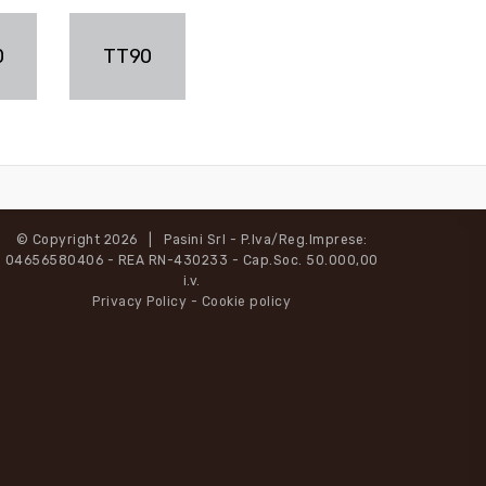
0
TT90
© Copyright 2026 | Pasini Srl - P.Iva/Reg.Imprese:
04656580406 - REA RN-430233 - Cap.Soc. 50.000,00
i.v.
Privacy Policy
-
Cookie policy