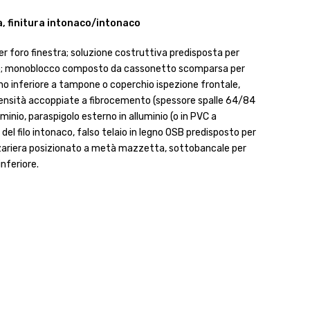
 finitura intonaco/intonaco
r foro finestra; soluzione costruttiva predisposta per
co; monoblocco composto da cassonetto scomparsa per
elino inferiore a tampone o coperchio ispezione frontale,
a densità accoppiate a fibrocemento (spessore spalle 64/84
minio, paraspigolo esterno in alluminio (o in PVC a
del filo intonaco, falso telaio in legno OSB predisposto per
zariera posizionato a metà mazzetta, sottobancale per
nferiore.