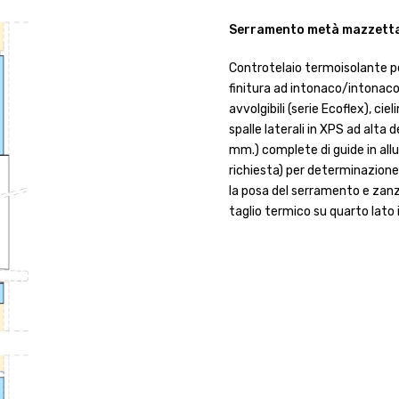
Serramento metà mazzetta,
Controtelaio termoisolante pe
finitura ad intonaco/intona
avvolgibili (serie Ecoflex), ci
spalle laterali in XPS ad alt
mm.) complete di guide in allu
richiesta) per determinazione 
la posa del serramento e zan
taglio termico su quarto lato i