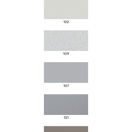
122
109
107
121