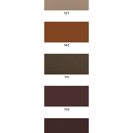
127
143
111
119