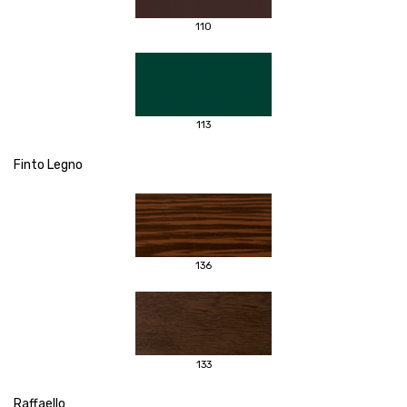
110
113
Finto Legno
136
133
Raffaello