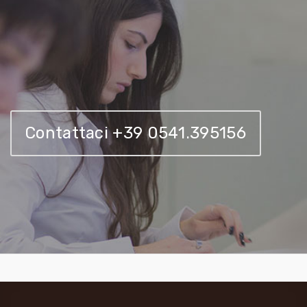
Contattaci +39 0541.395156