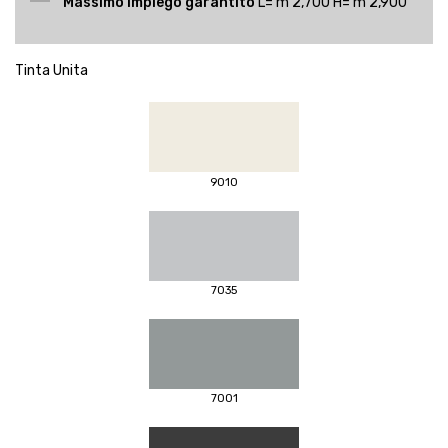
Massimo impiego garantito
L= m 2,700 H= m 2,900
Tinta Unita
9010
7035
7001