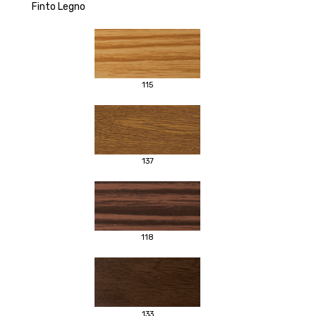
Finto Legno
115
137
118
133