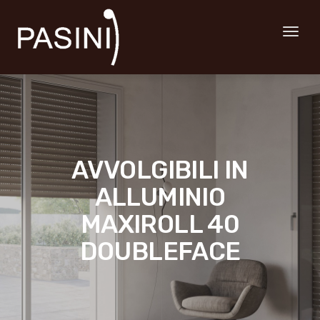
Toggl
naviga
AVVOLGIBILI IN
ALLUMINIO
MAXIROLL 40
DOUBLEFACE