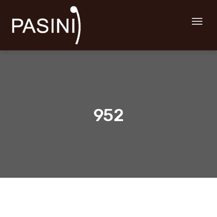
Toggl
naviga
952