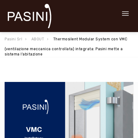
Toggl
naviga
Pasini Srl
ABOUT
Thermosilent Modular System con VMC
(ventilazione meccanica controllata) integrata: Pasini mette a
sistema l’abitazione