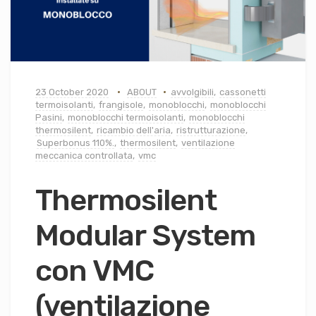
23 October 2020
ABOUT
avvolgibili
,
cassonetti
termoisolanti
,
frangisole
,
monoblocchi
,
monoblocchi
Pasini
,
monoblocchi termoisolanti
,
monoblocchi
thermosilent
,
ricambio dell'aria
,
ristrutturazione
,
Superbonus 110%.
,
thermosilent
,
ventilazione
meccanica controllata
,
vmc
Thermosilent
Modular System
con VMC
(ventilazione